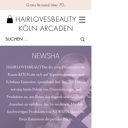
Gratis Versand über 70,-
HAIRLOVESBEAUTY
KÖLN ARCADEN
NEWSHA
HAIRLOVESBEAUTYist der erste Friseursalon im
Raum KÖLN der sich auf Typveränderungen und
Echthaar Extension spezialisiert hat. Seit 2015 bieten
wir eine breite Palette von Dienstleistungen und
Produkten an, um Ihnen das elegante und fabelhafte
Aussehen zu verleihen, das Sie verdienen. Mit den
hochwertigen Produkten von NEWSHA bieten Sie
Ihren Extensions die perfekte Pflege.